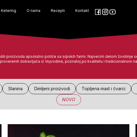
Ketering
O nama
Recepti
Kontakt
aših proizvoda apsolutno potiče sa srpskih farmi. Najvećim delom životinje s
roverenih dobavljača iz Vojvodine, poznatoj po kvalitetu i tradicionalnom na
Slanina
Dimljeni proizvodi
Topljena mast i čvarci
NOVO