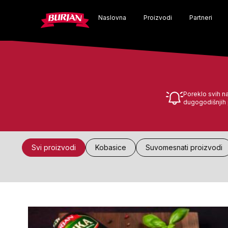
Skip
Naslovna
Proizvodi
Partneri
to
content
Poreklo svih n
dugogodišnjih p
Svi proizvodi
Kobasice
Suvomesnati proizvodi