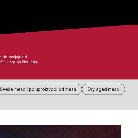
e dobavljaju od
činu uzgoja životinja.
Sveže meso i poluproizvodi od mesa
Dry aged meso