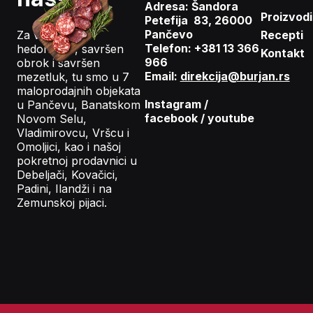
Adresa: Šandora
Proizvodi
Petefija 83, 26000
Pančevo
Za vaš gastro
Recepti
Telefon: +381 13 366
hedonizam, savršen
Kontakt
966
obrok i savršen
Email:
direkcija@burjan.rs
mezetluk, tu smo u 7
maloprodajnih objekata
Instagram
/
u Pančevu, Banatskom
facebook
/
youtube
Novom Selu,
Vladimirovcu, Vršcu i
Omoljici, kao i našoj
pokretnoj prodavnici u
Debeljači, Kovačici,
Padini, Ilandži i na
Zemunskoj pijaci.