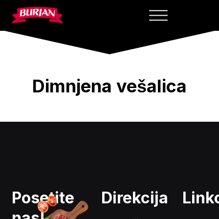
Skip
to
content
Dimnjena vešalica
Posetite
Direkcija
Link
nas!