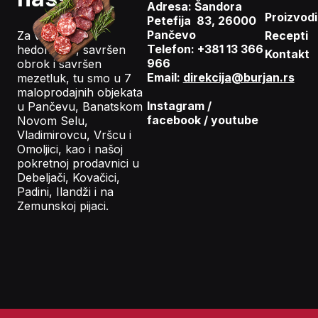
Adresa: Šandora
Proizvodi
Petefija 83, 26000
Pančevo
Za vaš gastro
Recepti
Telefon: +381 13 366
hedonizam, savršen
Kontakt
966
obrok i savršen
Email:
direkcija@burjan.rs
mezetluk, tu smo u 7
maloprodajnih objekata
Instagram
/
u Pančevu, Banatskom
facebook
/
youtube
Novom Selu,
Vladimirovcu, Vršcu i
Omoljici, kao i našoj
pokretnoj prodavnici u
Debeljači, Kovačici,
Padini, Ilandži i na
Zemunskoj pijaci.