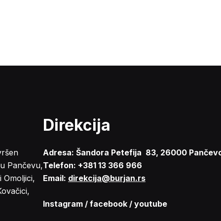
Direkcija
vršen
Adresa: Šandora Petefija 83, 26000 Pančev
 u Pančevu,
Telefon: +381 13 366 966
Omoljici,
Email:
direkcija@burjan.rs
Kovačici,
Instagram
/
facebook
/
youtube