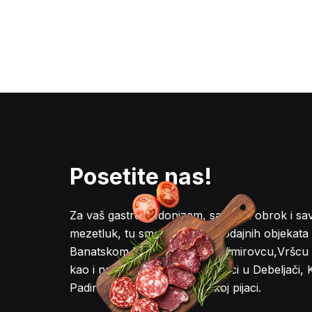
Posetite nas!
Za vaš gastro hedonizam, savršen obrok i sa
mezetluk, tu smo u 7 maloprodajnih objekata
Banatskom Novom Selu, Vladimirovcu,Vršcu i 
kao i našoj pokretnoj prodavnici u Debeljači, 
Padini, Ilandži, i na Zemunskoj pijaci.