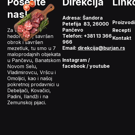
Posetite
Direkcija
Link
nas!
Adresa: Šandora
Proizvodi
Petefija 83, 26000
Pančevo
Za vaš gastro
Recepti
Telefon: +381 13 366
hedonizam, savršen
Kontakt
966
obrok i savršen
Email:
direkcija@burjan.rs
mezetluk, tu smo u 7
maloprodajnih objekata
Instagram
/
u Pančevu, Banatskom
facebook
/
youtube
Novom Selu,
Vladimirovcu, Vršcu i
Omoljici, kao i našoj
pokretnoj prodavnici u
Debeljači, Kovačici,
Padini, Ilandži i na
Zemunskoj pijaci.