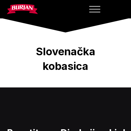
Skip
to
content
Slovenačka
kobasica