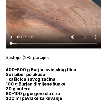
Sastojci (2–3 porcije):
400–500 g Burjan svinjskog filea
So i biber po ukusu
1 kašičica suvog začina
100 g Burjan dimljene šunke
30 g putera
80–100 g gorgonzola sira
200 ml pavlake za kuvanje