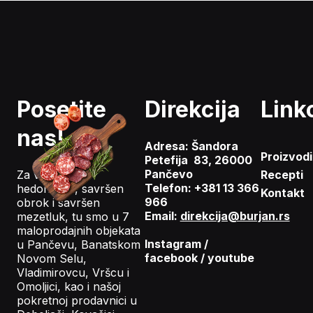
Posetite
Direkcija
Link
nas!
Adresa: Šandora
Proizvodi
Petefija 83, 26000
Pančevo
Za vaš gastro
Recepti
Telefon: +381 13 366
hedonizam, savršen
Kontakt
966
obrok i savršen
Email:
direkcija@burjan.rs
mezetluk, tu smo u 7
maloprodajnih objekata
Instagram
/
u Pančevu, Banatskom
facebook
/
youtube
Novom Selu,
Vladimirovcu, Vršcu i
Omoljici, kao i našoj
pokretnoj prodavnici u