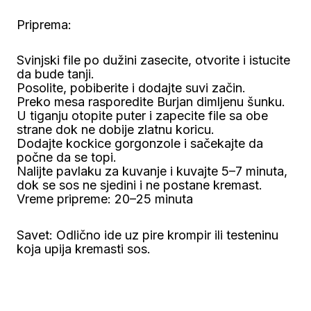
Priprema:
Svinjski file po dužini zasecite, otvorite i istucite
da bude tanji.
Posolite, pobiberite i dodajte suvi začin.
Preko mesa rasporedite Burjan dimljenu šunku.
U tiganju otopite puter i zapecite file sa obe
strane dok ne dobije zlatnu koricu.
Dodajte kockice gorgonzole i sačekajte da
počne da se topi.
Nalijte pavlaku za kuvanje i kuvajte 5–7 minuta,
dok se sos ne sjedini i ne postane kremast.
Vreme pripreme: 20–25 minuta
Savet: Odlično ide uz pire krompir ili testeninu
koja upija kremasti sos.