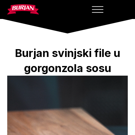
Skip
to
content
Burjan svinjski file u
gorgonzola sosu