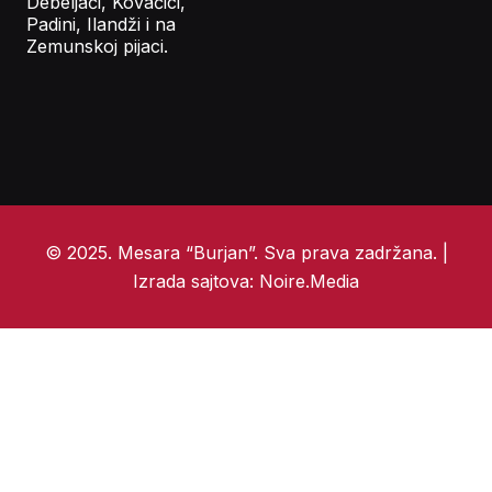
Debeljači, Kovačici,
Padini, Ilandži i na
Zemunskoj pijaci.
© 2025. Mesara “Burjan”. Sva prava zadržana. |
Izrada sajtova: Noire.Media